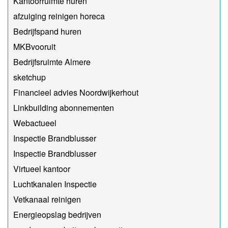
Kantoorruimte huren
afzuiging reinigen horeca
Bedrijfspand huren
MKBvooruit
Bedrijfsruimte Almere
sketchup
Financieel advies Noordwijkerhout
Linkbuilding abonnementen
Webactueel
Inspectie Brandblusser
Inspectie Brandblusser
Virtueel kantoor
Luchtkanalen Inspectie
Vetkanaal reinigen
Energieopslag bedrijven