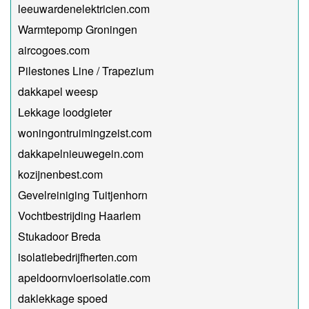
leeuwardenelektricien.com
Warmtepomp Groningen
aircogoes.com
Pilestones Line / Trapezium
dakkapel weesp
Lekkage loodgieter
woningontruimingzeist.com
dakkapelnieuwegein.com
kozijnenbest.com
Gevelreiniging Tuitjenhorn
Vochtbestrijding Haarlem
Stukadoor Breda
isolatiebedrijfherten.com
apeldoornvloerisolatie.com
daklekkage spoed