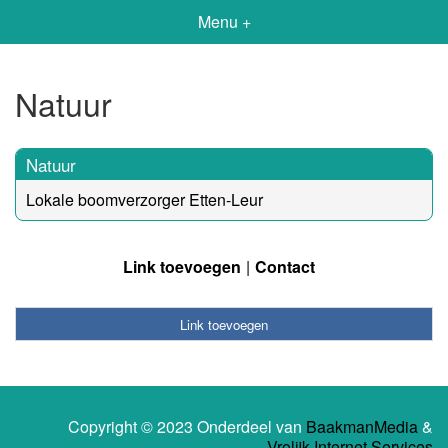
Menu +
Natuur
Natuur
Lokale boomverzorger Etten-Leur
Link toevoegen
Contact
Link toevoegen
Copyright © 2023 Onderdeel van
BaakmanMedia
&
Vrolijk Internet Services